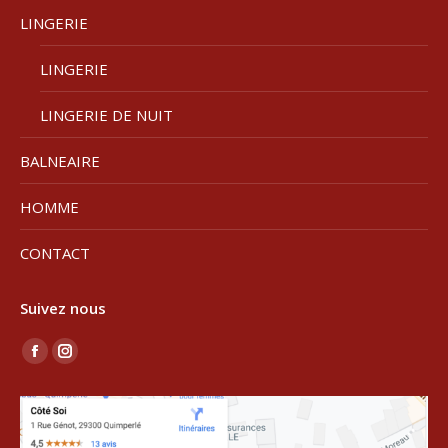
être
produit
LINGERIE
choisies
sur
LINGERIE
la
LINGERIE DE NUIT
page
du
BALNEAIRE
produit
HOMME
CONTACT
Suivez nous
Trouvez nous sur :
La
La
page
page
Facebook
Instagram
s'ouvre
s'ouvre