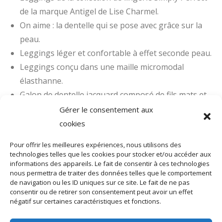
de la marque Antigel de Lise Charmel.
On aime : la dentelle qui se pose avec grâce sur la
peau.
Leggings léger et confortable à effet seconde peau.
Leggings conçu dans une maille micromodal
élasthanne.
Galon de dentelle jacquard composé de fils mats et
brillants.
Gérer le consentement aux
La ligne Simply Perfect réunit toutes les qualités
cookies
d’une lingerie très actuelle : élégance et légèreté,
Pour offrir les meilleures expériences, nous utilisons des
rehaussées par des coloris, encore plus mode….
technologies telles que les cookies pour stocker et/ou accéder aux
Simply Perfect, une offre de basiques
informations des appareils. Le fait de consentir à ces technologies
nous permettra de traiter des données telles que le comportement
indispensables, faciles à porter, à inter changer, à
de navigation ou les ID uniques sur ce site. Le fait de ne pas
mixer, selon les différents moments de vie.
consentir ou de retirer son consentement peut avoir un effet
négatif sur certaines caractéristiques et fonctions.
Composition