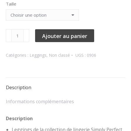
Taille
quantité
Ajouter au panier
de
ANTIGEL
Catégories :
Leggings
,
Non classé
UGS :
0906
SIMPLY
PERFECT
LEGGING
0906
Description
Informations complémentaires
Description
Leggings de la collection de lingerie Simply Perfect