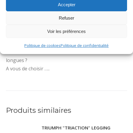
94% micromodal, 6% elasthanne.
Accepter
Refuser
Composez votre tenue en accompagnant cet article
Voir les préférences
avec le haut qui vous convient de la ligne Simply
Perfect.
Politique de cookies
Politique de confidentialité
Caraco ? Débardeur ? Tee-shirt manches courtes ou
longues ?
A vous de choisir …..
Produits similaires
TRIUMPH "TRIACTION" LEGGING