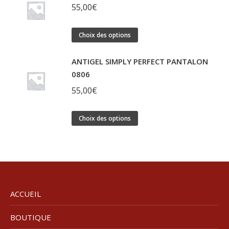
55,00
€
Ce
Choix des options
produit
ANTIGEL SIMPLY PERFECT PANTALON
a
0806
plusieurs
55,00
€
variations.
Les
Ce
Choix des options
options
produit
peuvent
a
être
plusieurs
choisies
variations.
sur
Les
la
ACCUEIL
options
page
peuvent
BOUTIQUE
du