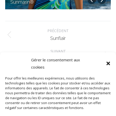
Sunmarin®
Navigation
PRÉCÉDENT
album
Album
Sunflair
précédent
SUIVANT
:
Album
Antigel Bain
Gérer le consentement aux
suivant
cookies
:
Pour offrir les meilleures expériences, nous utilisons des
technologies telles que les cookies pour stocker et/ou accéder aux
informations des appareils. Le fait de consentir à ces technologies
nous permettra de traiter des données telles que le comportement
de navigation ou les ID uniques sur ce site. Le fait de ne pas
consentir ou de retirer son consentement peut avoir un effet
ACCUEIL
négatif sur certaines caractéristiques et fonctions.
BOUTIQUE