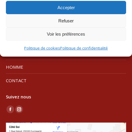
Accepter
LINGERIE
Refuser
LINGERIE
Voir les préférences
LINGERIE DE NUIT
Politique de cookies
Politique de confidentialité
BALNEAIRE
HOMME
CONTACT
Suivez nous
Trouvez nous sur :
La
La
page
page
Facebook
Instagram