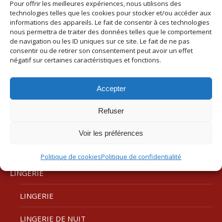
album
Album
Ringella
Pour offrir les meilleures expériences, nous utilisons des
technologies telles que les cookies pour stocker et/ou accéder aux
précédent
informations des appareils. Le fait de consentir à ces technologies
SUIVANT
:
nous permettra de traiter des données telles que le comportement
Album
de navigation ou les ID uniques sur ce site. Le fait de ne pas
Empreinte
consentir ou de retirer son consentement peut avoir un effet
suivant
négatif sur certaines caractéristiques et fonctions.
:
Accepter
Refuser
ACCUEIL
Voir les préférences
BOUTIQUE
Politique de cookies
Politique de confidentialité
LINGERIE
LINGERIE
LINGERIE DE NUIT